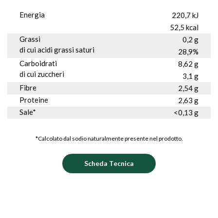
Energia
220,7 kJ
52,5 kcal
Grassi
0,2 g
di cui acidi grassi saturi
28,9%
Carboidrati
8,62 g
di cui zuccheri
3,1 g
Fibre
2,54 g
Proteine
2,63 g
Sale*
<0,13 g
*Calcolato dal sodio naturalmente presente nel prodotto.
Scheda Tecnica