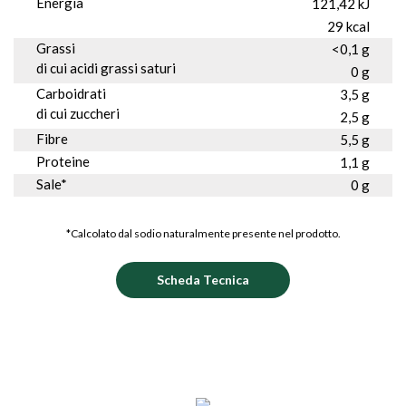
Energia
121,42 kJ
29 kcal
Grassi
<0,1 g
di cui acidi grassi saturi
0 g
Carboidrati
3,5 g
di cui zuccheri
2,5 g
Fibre
5,5 g
Proteine
1,1 g
Sale*
0 g
*Calcolato dal sodio naturalmente presente nel prodotto.
Scheda Tecnica