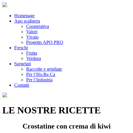
Homepage
Apo scaligera
Cooperativa
Valori
Vivaio
Progetto APO PRO
Freschi
Frutta
Verdura
Surgelati
Raccolte e grigliate
Per l’Ho.Re.Ca
Per l’Industria
Contatti
LE NOSTRE RICETTE
Crostatine con crema di kiwi