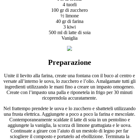
4 tuorli
100 gr di zucchero
½ limone
40 gr di farina
3 kiwi
500 ml di latte di soia
Vaniglia
Preparazione
Unite il lievito alla farina, create una fontana con il buco al centro e
versate all’interno le uova, lo zucchero e l’olio. Amalgamate tutti gli
ingredienti utilizzando le mani fino a creare un impasto omogeneo.
Create con l’impasto una palla e riponetela in frigo per 30 minuti
ricoprendola accuratamente.
Nel frattempo prendete le uova e lo zucchero e sbatteteli utilizzando
una frusta elettrica. Aggiungete a poco a poco la farina e mescolate.
Contemporaneamente scaldate il latte di soia in un pentolino e
aggiungete la vaniglia, la scorza di limone grattugiata e le uova.
Continuate a girare con l’aiuto di un mestolo di legno per far
sciogliere il composto e portatelo ad ebollizione. Terminata la